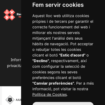
Fem servir cookies
Aquest lloc web utilitza cookies
pròpies i de tercers per garantir el
Segueix-nos a les xarxes socials
correcte funcionament del web i
millorar els nostres serveis
mitjançant l'anàlisi dels seus
hàbits de navegació. Pot acceptar
o rebutjar totes les cookies
clicant el botó
"Estic d'acord"
o
Informació bàsica RGPD
·
Avís legal
·
Política de
"Declino"
, respectivament, així
privacitat
·
Política de cookies
·
Accessibilitat
·
Mapa
com configurar la selecció de
web
·
Configurar cookies
cookies segons les seves
preferències clicant el botó
"Canviar preferències"
. Per a més
informació, pot visitar la nostra
Política de Cookies
.
Plaça del Mercadal ·