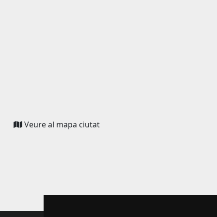
Veure al mapa ciutat
(link
is
external)