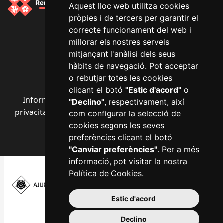
Aquest lloc web utilitza cookies
pròpies i de tercers per garantir el
Segueix-nos a les xarxes socials
correcte funcionament del web i
millorar els nostres serveis
mitjançant l'anàlisi dels seus
hàbits de navegació. Pot acceptar
o rebutjar totes les cookies
clicant el botó
"Estic d'acord"
o
Informació bàsica RGPD
·
Avís legal
·
Política de
"Declino"
, respectivament, així
privacitat
·
Política de cookies
·
Accessibilitat
·
Mapa
com configurar la selecció de
web
·
Configurar cookies
cookies segons les seves
preferències clicant el botó
"Canviar preferències"
. Per a més
informació, pot visitar la nostra
Política de Cookies
.
Plaça del Mercadal ·
Estic d'acord
43201 Reus
977 010 010
Declino