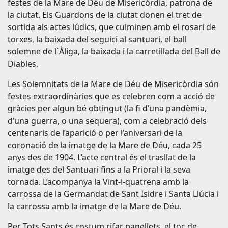
festes de la Mare de Déu de Misericòrdia, patrona de
la ciutat. Els Guardons de la ciutat donen el tret de
sortida als actes lúdics, que culminen amb el rosari de
torxes, la baixada del seguici al santuari, el ball
solemne de l`Àliga, la baixada i la carretillada del Ball de
Diables.
Les Solemnitats de la Mare de Déu de Misericòrdia són
festes extraordinàries que es celebren com a acció de
gràcies per algun bé obtingut (la fi d’una pandèmia,
d’una guerra, o una sequera), com a celebració dels
centenaris de l’aparició o per l’aniversari de la
coronació de la imatge de la Mare de Déu, cada 25
anys des de 1904. L’acte central és el trasllat de la
imatge des del Santuari fins a la Prioral i la seva
tornada. L’acompanya la Vint-i-quatrena amb la
carrossa de la Germandat de Sant Isidre i Santa Llúcia i
la carrossa amb la imatge de la Mare de Déu.
Per Tots Sants és costum rifar panellets, el toc de