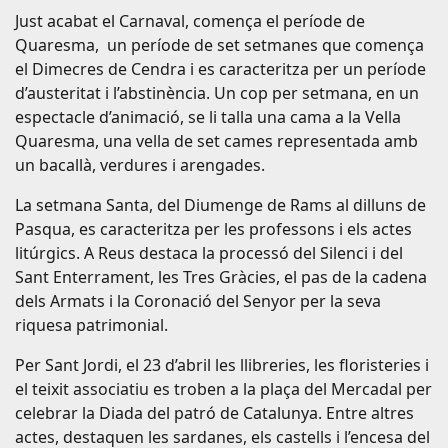
Just acabat el Carnaval, comença el període de
Quaresma, un període de set setmanes que comença
el Dimecres de Cendra i es caracteritza per un període
d’austeritat i l’abstinència. Un cop per setmana, en un
espectacle d’animació, se li talla una cama a la Vella
Quaresma, una vella de set cames representada amb
un bacallà, verdures i arengades.
La setmana Santa, del Diumenge de Rams al dilluns de
Pasqua, es caracteritza per les professons i els actes
litúrgics. A Reus destaca la processó del Silenci i del
Sant Enterrament, les Tres Gràcies, el pas de la cadena
dels Armats i la Coronació del Senyor per la seva
riquesa patrimonial.
Per Sant Jordi, el 23 d’abril les llibreries, les floristeries i
el teixit associatiu es troben a la plaça del Mercadal per
celebrar la Diada del patró de Catalunya. Entre altres
actes, destaquen les sardanes, els castells i l’encesa del