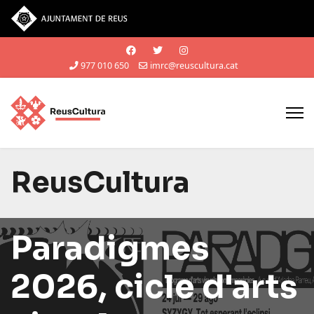
Vés al contingut
977 010 650
imrc@reuscultura.cat
ReusCultura
Paradigmes
2026, cicle d'arts