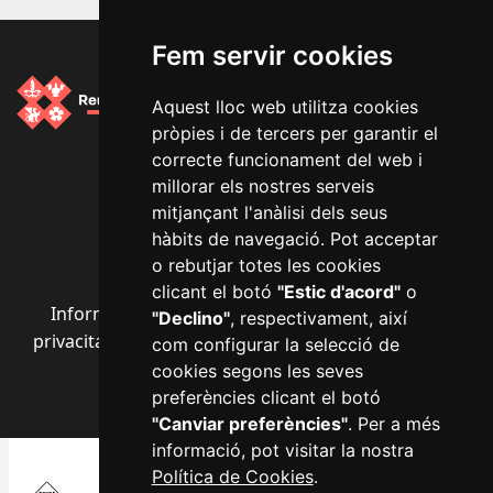
Fem servir cookies
Aquest lloc web utilitza cookies
pròpies i de tercers per garantir el
Segueix-nos a les xarxes socials
correcte funcionament del web i
millorar els nostres serveis
mitjançant l'anàlisi dels seus
hàbits de navegació. Pot acceptar
o rebutjar totes les cookies
clicant el botó
"Estic d'acord"
o
Informació bàsica RGPD
·
Avís legal
·
Política de
"Declino"
, respectivament, així
privacitat
·
Política de cookies
·
Accessibilitat
·
Mapa
com configurar la selecció de
web
·
Configurar cookies
cookies segons les seves
preferències clicant el botó
"Canviar preferències"
. Per a més
informació, pot visitar la nostra
Política de Cookies
.