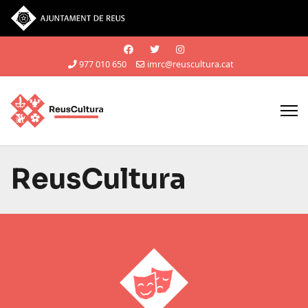
Vés al contingut
977 010 650
imrc@reuscultura.cat
ReusCultura