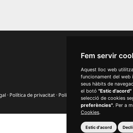
Segueix
Fem servir coo
Aquest lloc web utilitz
funcionament del web i m
seus hàbits de navegaci
el botó
"Estic d'acord"
gal
·
Política de privacitat
·
Política de cookies
·
Accessibilitat
selecció de cookies se
preferències"
. Per a m
Cookies
.
Estic d'acord
Decl
Plaça del Mercadal · 43201