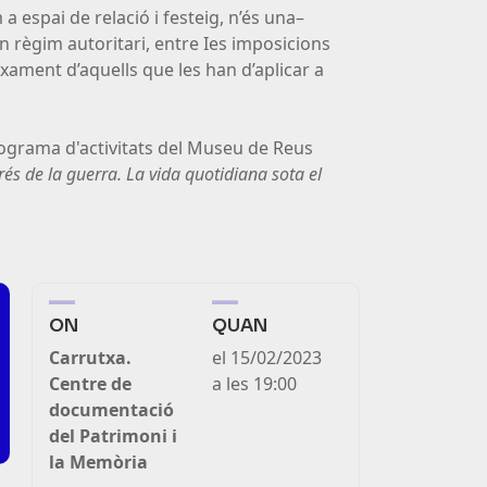
a espai de relació i festeig, n’és una–
n règim autoritari, entre Ies imposicions
laxament d’aquells que les han d’aplicar a
programa d'activitats del Museu de Reus
és de la guerra. La vida quotidiana sota el
ON
QUAN
Carrutxa.
el 15/02/2023
Centre de
a les 19:00
(link
documentació
is
del Patrimoni i
external)
la Memòria