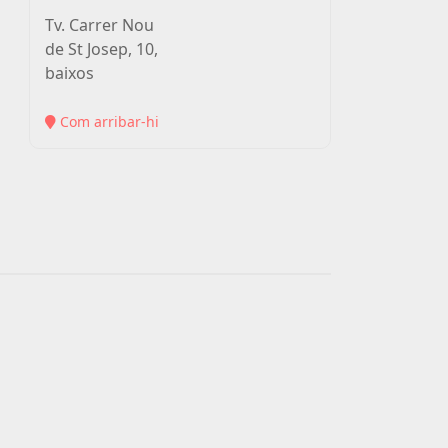
Tv. Carrer Nou
de St Josep, 10,
baixos
(link
Com arribar-hi
is
external)