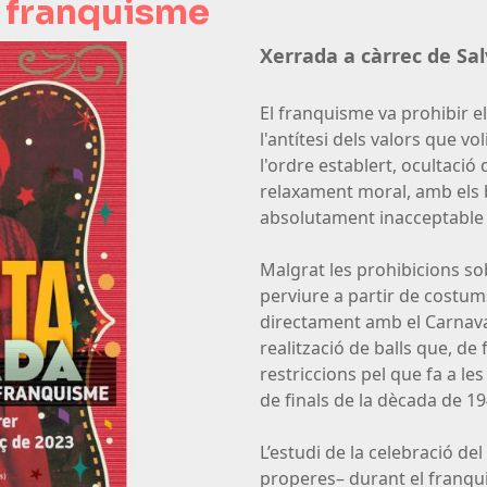
l franquisme
Xerrada a càrrec de Sa
El franquisme va prohibir el
l'antítesi dels valors que v
l'ordre establert, ocultació de
relaxament moral, amb els 
absolutament inacceptable p
Malgrat les prohibicions sobr
perviure a partir de costum
directament amb el Carnava
realització de balls que, d
restriccions pel que fa a le
de finals de la dècada de 19
L’estudi de la celebració del
properes– durant el franqu