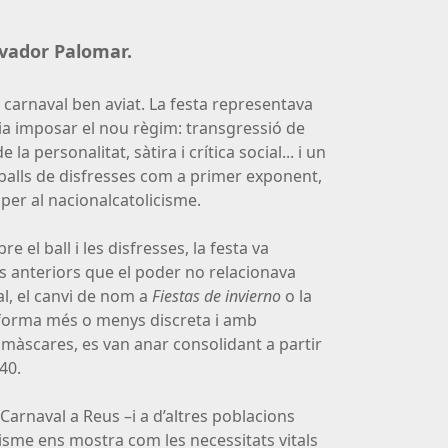
lvador Palomar.
 carnaval ben aviat. La festa representava
olia imposar el nou règim: transgressió de
 la personalitat, sàtira i crítica social... i un
balls de disfresses com a primer exponent,
er al nacionalcatolicisme.
e el ball i les disfresses, la festa va
s anteriors que el poder no relacionava
l, el canvi de nom a
Fiestas de invierno
o la
e forma més o menys discreta i amb
s màscares, es van anar consolidant a partir
40.
 Carnaval a Reus –i a d’altres poblacions
isme ens mostra com les necessitats vitals