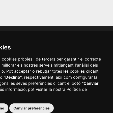
-nos a les xarxes socials
kies
a cookies pròpies i de tercers per garantir el correcte
illorar els nostres serveis mitjançant l'anàlisi dels
ó. Pot acceptar o rebutjar totes les cookies clicant
o
"Declino"
, respectivament, així com configurar la
·
Mapa web
·
Configurar cookies
gons les seves preferències clicant el botó
"Canviar
és informació, pot visitar la nostra
Política de
ino
Canviar preferències
 Reus
|
977 010 010
|
ajuntament@reus.cat
|
reus.cat