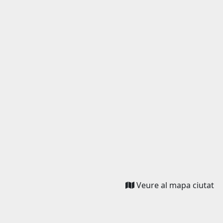
Veure al mapa ciutat
(l
is
ex