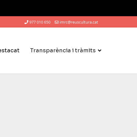
977 010 650
imrc@reuscultura.cat
estacat
Transparència i tràmits