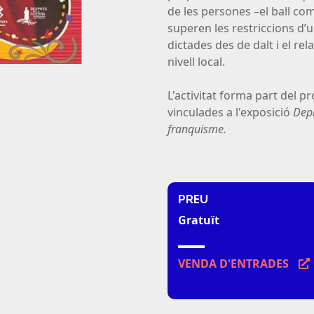
de les persones –el ball com 
superen les restriccions d’u
dictades des de dalt i el re
nivell local.
L'activitat forma part del 
vinculades a l'exposició
Depr
franquisme.
PREU
Gratuït
VENDA D'ENTRADES