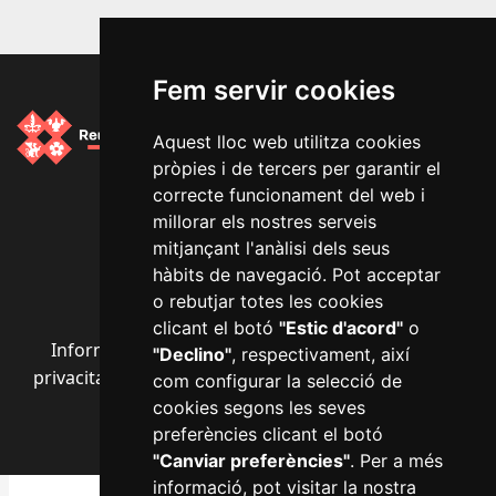
Fem servir cookies
Aquest lloc web utilitza cookies
pròpies i de tercers per garantir el
Segueix-nos a les xarxes socials
correcte funcionament del web i
millorar els nostres serveis
mitjançant l'anàlisi dels seus
hàbits de navegació. Pot acceptar
o rebutjar totes les cookies
clicant el botó
"Estic d'acord"
o
Informació bàsica RGPD
·
Avís legal
·
Política de
"Declino"
, respectivament, així
privacitat
·
Política de cookies
·
Accessibilitat
·
Mapa
com configurar la selecció de
web
·
Configurar cookies
cookies segons les seves
preferències clicant el botó
"Canviar preferències"
. Per a més
informació, pot visitar la nostra