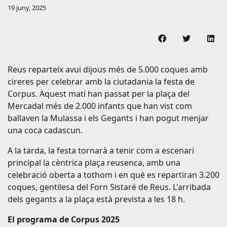
19 juny, 2025
Compartir en F
Compartir
Com
Reus reparteix avui dijous més de 5.000 coques amb
cireres per celebrar amb la ciutadania la festa de
Corpus. Aquest matí han passat per la plaça del
Mercadal més de 2.000 infants que han vist com
ballaven la Mulassa i els Gegants i han pogut menjar
una coca cadascun.
A la tarda, la festa tornarà a tenir com a escenari
principal la cèntrica plaça reusenca, amb una
celebració oberta a tothom i en què es repartiran 3.200
coques, gentilesa del Forn Sistaré de Reus. L'arribada
dels gegants a la plaça està prevista a les 18 h.
El programa de Corpus 2025