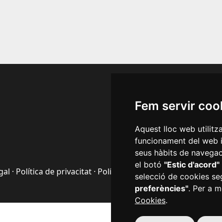
Segueix
Fem servir coo
Aquest lloc web utilitz
funcionament del web i m
seus hàbits de navegaci
el botó
"Estic d'acord"
gal
·
Política de privacitat
·
Política de cookies
·
Accessibilitat
selecció de cookies se
preferències"
. Per a m
Cookies
.