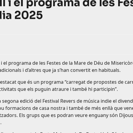
ll i el programa de les F
dia 2025
ll i el programa de les Festes de la Mare de Déu de Misericòr
dicionals i d’altres que ja s’han convertit en habituals.
 destacat que és un programa “carregat de propostes de carrer
ivitats que els puguin atraure i també hi participin”.
a segona edició del Festival Revers de música indie el divend
u formacions de casa nostra i també de més enllà que venen
nitzadors. Els grups que es podran veure enguany són Dij
a.