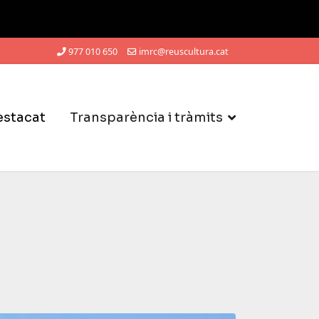
977 010 650
imrc@reuscultura.cat
estacat
Transparència i tràmits