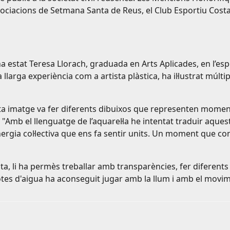
’Associacions de Setmana Santa de Reus, el Club Esportiu Cos
a estat Teresa Llorach, graduada en Arts Aplicades, en l’espec
larga experiència com a artista plàstica, ha il·lustrat múltiple
sta imatge va fer diferents dibuixos que representen moments 
. "Amb el llenguatge de l’aquarel·la he intentat traduir aques
l'energia col·lectiva que ens fa sentir units. Un moment que 
rtista, li ha permès treballar amb transparències, fer diferen
tes d'aigua ha aconseguit jugar amb la llum i amb el movim