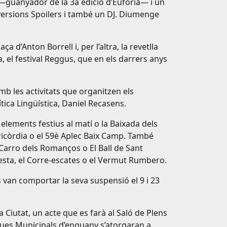
z —guanyador de la 3a edició d’Eufòria— i un
e versions Spoilers i també un DJ. Diumenge
a d’Anton Borrell i, per l’altra, la revetlla
 el festival Reggus, que en els darrers anys
b les activitats que organitzen els
lítica Lingüística, Daniel Recasens.
 elements festius al matí o la Baixada dels
ericòrdia o el 59è Aplec Baix Camp. També
 Carro dels Romanços o El Ball de Sant
festa, el Corre-escates o el Vermut Rumbero.
van comportar la seva suspensió el 9 i 23
Ciutat, un acte que es farà al Saló de Plens
iques Municipals d’enguany s’atorgaran a