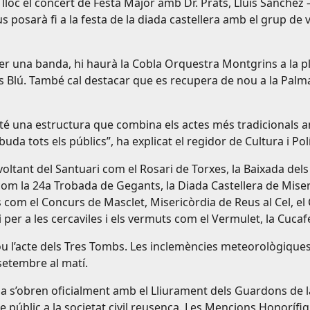
rà lloc el concert de Festa Major amb Dr. Prats, Lluís Sánche
us posarà fi a la festa de la diada castellera amb el grup d
 per una banda, hi haurà la Cobla Orquestra Montgrins a la plaç
 Blú. També cal destacar que es recupera de nou a la Palma,
é una estructura que combina els actes més tradicionals am
cabuda tots els públics”, ha explicat el regidor de Cultura i Po
voltant del Santuari com el Rosari de Torxes, la Baixada dels
xí com la 24a Trobada de Gegants, la Diada Castellera de Mis
s com el Concurs de Masclet, Misericòrdia de Reus al Cel, el
 per a les cercaviles i els vermuts com el Vermulet, la Cuca
u l’acte dels Tres Tombs. Les inclemències meteorològiques 
 setembre al matí.
a s’obren oficialment amb el Lliurament dels Guardons de la 
 públic a la societat civil reusenca. Les Mencions Honoríf