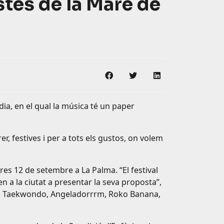
estes de la Mare de
Compartir en Facebook
Compartir en Twitter
Compartir en Li
dia, en el qual la música té un paper
, festives i per a tots els gustos, on volem
res 12 de setembre a La Palma. “El festival
 a la ciutat a presentar la seva proposta”,
ous Taekwondo, Angeladorrrm, Roko Banana,