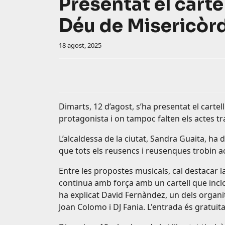
Presentat el carte
Déu de Misericòr
18 agost, 2025
Dimarts, 12 d’agost, s’ha presentat el carte
protagonista i on tampoc falten els actes tra
L’alcaldessa de la ciutat, Sandra Guaita, ha
que tots els reusencs i reusenques trobin act
Entre les propostes musicals, cal destacar l
continua amb força amb un cartell que inclo
ha explicat David Fernàndez, un dels orga
Joan Colomo i DJ Fania. L'entrada és gratuït