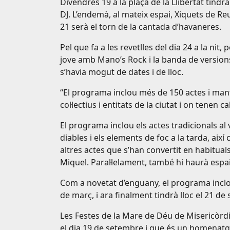
Divendres 19 a la plaça de la Llibertat tind
DJ. L’endemà, al mateix espai, Xiquets de Re
21 serà el torn de la cantada d’havaneres.
Pel que fa a les revetlles del dia 24 a la nit,
jove amb Mano’s Rock i la banda de versions
s’havia mogut de dates i de lloc.
“El programa inclou més de 150 actes i mant
col·lectius i entitats de la ciutat i on tenen 
El programa inclou els actes tradicionals al 
diables i els elements de foc a la tarda, ai
altres actes que s’han convertit en habitual
Miquel. Paral·lelament, també hi haurà espai
Com a novetat d’enguany, el programa inclo
de març, i ara finalment tindrà lloc el 21 de
Les Festes de la Mare de Déu de Misericòrdi
el dia 19 de setembre i que és un homenatge