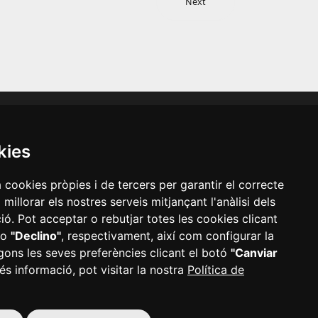
Next
-nos a les xarxes socials
kies
a cookies pròpies i de tercers per garantir el correcte
illorar els nostres serveis mitjançant l'anàlisi dels
ó. Pot acceptar o rebutjar totes les cookies clicant
o
"Declino"
, respectivament, així com configurar la
·
Mapa web
·
Configurar cookies
gons les seves preferències clicant el botó
"Canviar
és informació, pot visitar la nostra
Política de