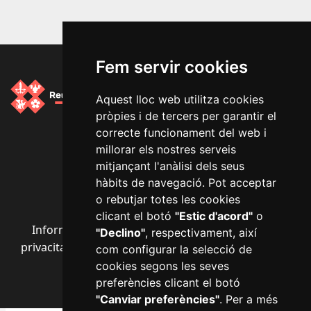
Fem servir cookies
Aquest lloc web utilitza cookies
pròpies i de tercers per garantir el
Segueix-nos a les xarxes socials
correcte funcionament del web i
millorar els nostres serveis
mitjançant l'anàlisi dels seus
hàbits de navegació. Pot acceptar
o rebutjar totes les cookies
clicant el botó
"Estic d'acord"
o
Informació bàsica RGPD
·
Avís legal
·
Política de
"Declino"
, respectivament, així
privacitat
·
Política de cookies
·
Accessibilitat
·
Mapa
com configurar la selecció de
web
·
Configurar cookies
cookies segons les seves
preferències clicant el botó
"Canviar preferències"
. Per a més