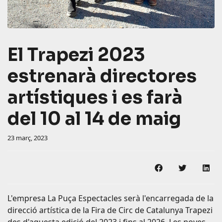
El Trapezi 2023
estrenarà directores
artístiques i es farà
del 10 al 14 de maig
23 març, 2023
Compartir en F
Compartir
Com
L'empresa La Puça Espectacles serà l'encarregada de la
direcció artística de la Fira de Circ de Catalunya Trapezi
des d'aquesta edició del 2023 i fins al 2026. Les noves