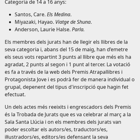
Categoria de 14 a 16 anys:
Santos, Care.
Els Medina
.
Miyazaki, Hayao.
Viatge de Shuna
.
Anderson, Laurie Halse.
Parla.
Els membres dels jurats han de llegir els llibres de la
seva categoria i, abans del 15 de maig, han d’emetre
els seus vots repartint 3 punts al llibre que més els ha
agradat, 2 punts al segon i 1 punt al tercer. La votació
es fa a través de la web dels Premis Atrapallibres i
Protagonista Jove i es podrà fer de manera individual o
grupal, depenent del tipus d'inscripció que hagin fet
efectuat.
Un dels actes més reeixits i engrescadors dels Premis
és la Trobada de Jurats que es va celebrar al març a la
Sala Santa Llúcia i on els membres dels jurats van
poder escoltar els autors/es, traductors/es,
il·lustradors/es, editors/es defensant la seva