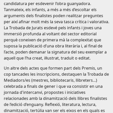
candidatura per esdevenir l’obra guanyadora.
Tanmateix, els infants, a més a més d’escoltar els
arguments dels finalistes poden realitzar preguntes
per així afinar molt més la seva tasca crítica i valorativa.
La Trobada de Jurats esdevé pels infants i joves una
immersió profunda al voltant del sector editorial
perquè coneixen de primera mà la complexitat que
suposa la publicació d’una obra literària i, al final de
l’acte, poden demanar la signatura del seu exemplar a
aquell que l’ha creat, il·lustrat, traduït o editat.
Un altre dels actes que formen part dels Premis, un
cop tancades les inscripcions, destaquen la Trobada de
Mediadors/es (mestres, bibliotecaris, llibreters...)
celebrada a finals de gener i que va consistir en una
jornada d'intercanvi, propostes i iniciatives
relacionades amb la dinamització dels llibres finalistes
de l’edició d’enguany. Reflexió, literatura, lectura,
dinamització, tertúlia van ser els eixos en els quals es