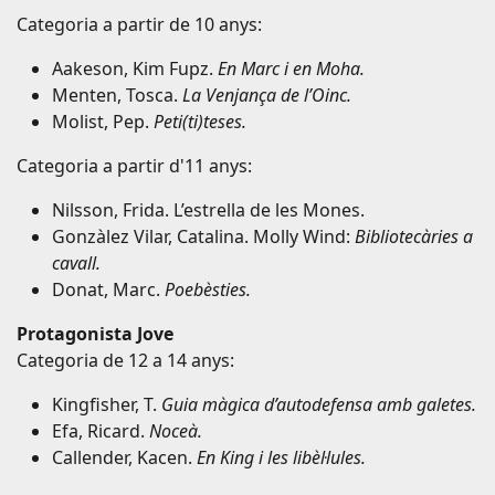
Categoria a partir de 10 anys:
Aakeson, Kim Fupz.
En Marc i en Moha.
Menten, Tosca.
La Venjança de l’Oinc.
Molist, Pep.
Peti(ti)teses.
Categoria a partir d'11 anys:
Nilsson, Frida. L’estrella de les Mones.
Gonzàlez Vilar, Catalina. Molly Wind:
Bibliotecàries a
cavall.
Donat, Marc.
Poebèsties.
Protagonista Jove
Categoria de 12 a 14 anys:
Kingfisher, T.
Guia màgica d’autodefensa amb galetes.
Efa, Ricard.
Noceà.
Callender, Kacen.
En King i les libèl·lules.